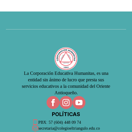
La Corporación Educativa Humanitas, es una
entidad sin ánimo de lucro que presta sus
servicios educativos a la comunidad del Oriente
Antioqueño.
POLÍTICAS
PBX: 57 (604) 448 09 74
secretaria@colegioeltriangulo.edu.co