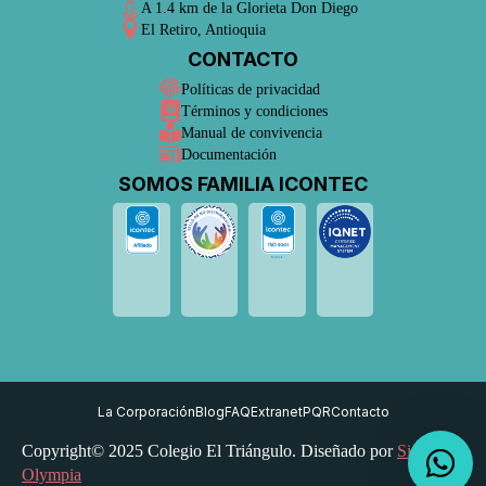
A 1.4 km de la Glorieta Don Diego
El Retiro, Antioquia
CONTACTO
Políticas de privacidad
Términos y condiciones
Manual de convivencia
Documentación
SOMOS FAMILIA ICONTEC
La Corporación
Blog
FAQ
Extranet
PQR
Contacto
Copyright© 2025 Colegio El Triángulo. Diseñado por
Sistemas
Olympia