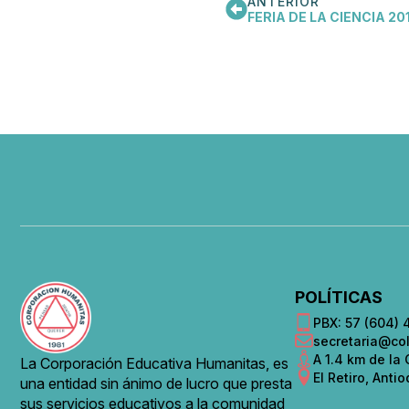
ANTERIOR
FERIA DE LA CIENCIA 20
POLÍTICAS
PBX: 57 (604) 
secretaria@col
A 1.4 km de la
La Corporación Educativa Humanitas, es
El Retiro, Anti
una entidad sin ánimo de lucro que presta
sus servicios educativos a la comunidad