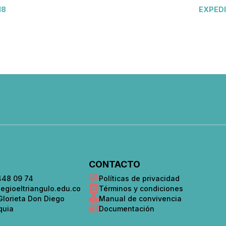
18
EXPEDI
CONTACTO
448 09 74
Políticas de privacidad
egioeltriangulo.edu.co
Términos y condiciones
 Glorieta Don Diego
Manual de convivencia
oquia
Documentación