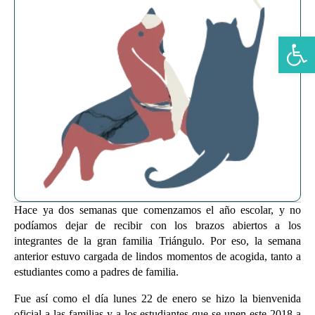
Abrir b
Hace ya dos semanas que comenzamos el año escolar, y no
podíamos dejar de recibir con los brazos abiertos a los
integrantes de la gran familia Triángulo. Por eso, la semana
anterior estuvo cargada de lindos momentos de acogida, tanto a
estudiantes como a padres de familia.
Fue así como el día lunes 22 de enero se hizo la bienvenida
oficial a las familias y a los estudiantes que se unen este 2018 a