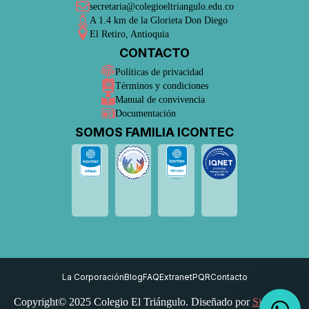
secretaria@colegioeltriangulo.edu.co
A 1.4 km de la Glorieta Don Diego
El Retiro, Antioquia
CONTACTO
Políticas de privacidad
Términos y condiciones
Manual de convivencia
Documentación
SOMOS FAMILIA ICONTEC
La Corporación
Blog
FAQ
Extranet
PQR
Contacto
Copyright© 2025 Colegio El Triángulo. Diseñado por
Sistemas