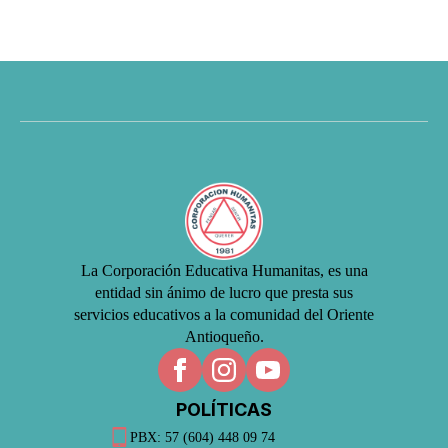
La Corporación Educativa Humanitas, es una
entidad sin ánimo de lucro que presta sus
servicios educativos a la comunidad del Oriente
Antioqueño.
POLÍTICAS
PBX: 57 (604) 448 09 74